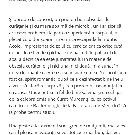
Şi apropo de consort, un prieten bun obsedat de
curăţenie şi cu mare spaimă de microbi, unii ar zice că
are ceva probleme la partea superioară a corpului, a
plecat cu o donşoară într-o mică escapadă la munte.
Acolo, impresionat de zelul cu care ea critica orice cută
de perdea şi vedea picioare de bacterii în paharul de
apă, a decis că ea este jumătatea lui în materie de
obsesia curăţeniei şi nici una, nici două, m-a sunat în
miez de noapte că vrea să se însoare cu ea. Norocul lui a
fost că, spirit romantic, după ce a dezinfectat bine inelul,
a vrut să-i facă o surpriză şi s-a prezentat neanunţat la
ea acasă. Unde putea la fel de bine să vină şi cu echipa
de la celebra emisiune Curat-Murdar şi cu colectivul
catedrei de Bacteriologie de la Facultatea de Medicină să
ia probe pentru studiu.
Una peste alta, oamenii sunt greu de mulţumit, mai ales
când pleacă în vacanţă şi vor tot ce e mai bun, dar eu,