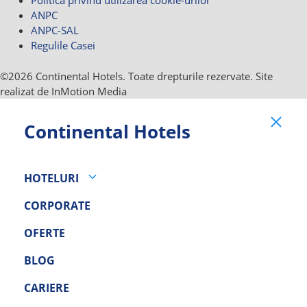
Politica privind utilizarea cookie-urilor
ANPC
ANPC-SAL
Regulile Casei
©2026 Continental Hotels. Toate drepturile rezervate. Site
realizat de InMotion Media
Clo
Continental Hotels
HOTELURI
CORPORATE
OFERTE
BLOG
CARIERE