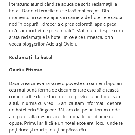
literatura: atunci când se apucă de scris reclamații la
hotel. Dar nici femeile nu se lasă mai prejos. Din
momentul în care a ajuns în camera de hotel, ele caută
nod în papură: „draperia e prea colorată, apa e prea
udă, iar mocheta e prea moale”. Mai multe despre cum
arată reclamațiile la hotel, în cele ce urmează, prin
vocea bloggerilor Adela și Ovidiu.
Reclamații la hotel
Ovidiu Eftimie
Dacă vrea cineva să scrie o poveste cu oameni bipolari
cea mai bună formă de documentare este să citească
comentariile de pe forumuri cu privire la un hotel sau
altul. În urmă cu vreo 15 ani căutam informații despre
un hotel prin Sângeorz Băi, am dat pe un forum unde
am putut afla despre acel loc două lucuri diametral
opuse. Primul ar fi că e un hotel excelent, locul unde te
poți duce și muri și nu ți-ar părea rău.