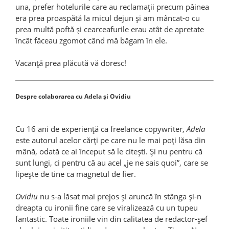
una, prefer hotelurile care au reclamaţii precum pâinea
era prea proaspătă la micul dejun şi am mâncat-o cu
prea multă poftă şi cearceafurile erau atât de apretate
încât făceau zgomot când mă băgam în ele.
Vacanţă prea plăcută vă doresc!
Despre colaborarea cu Adela și Ovidiu
Cu 16 ani de experiență ca freelance copywriter,
Adela
este autorul acelor cărți pe care nu le mai poți lăsa din
mână, odată ce ai început să le citești. Și nu pentru că
sunt lungi, ci pentru că au acel „je ne sais quoi”, care se
lipește de tine ca magnetul de fier.
Ovidiu
nu s-a lăsat mai prejos și aruncă în stânga și-n
dreapta cu ironii fine care se viralizează cu un tupeu
fantastic. Toate ironiile vin din calitatea de redactor-șef