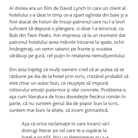
Al doilea era un film de David Lynch în care un client al
hotelului s-a tăiat în timp ce-a spart oglinda din baie și a
fost atacat de holuri de însuși patronul care nu l-a lovit
suficient să depună o plângere, ci doar l-a terorizat, ca
Bob din Twin Peaks. Am impresia că la un moment dat
patronul hotelului avea mâinile întoarse la spate, ochii
însângerați, un semn satanic pe frunte și scoatea
cărăbuși pe gură, cel puțin în relatarea nemulțumitului.
Din asta înțeleg că mulți oameni cred că ar putea să se
răzbune pe ăia de la hotel prin scris, crezând probabil că
este chiar un autor bun, ce reușește să impună
cititorului emoții puternice și idei concrete. Problema e,
așa cum literatura de liceu dovedește fiecărui român în
parte, că nu suntem genul ăla de popor bun la scris,
suntem mai buni la altele, să zicem gimnastică.
Așa că orice reclamație în care încerci să-l
distrugi literar pe cel care te-a supărat la
hotel e inutilă. Nici un Hemingway nu s-a