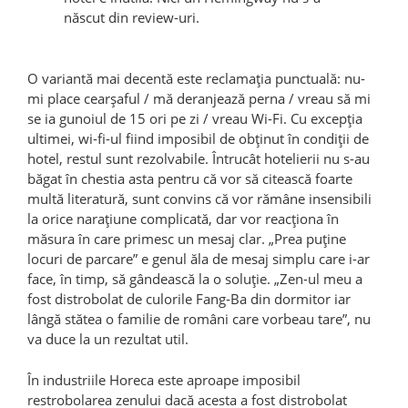
născut din review-uri.
O variantă mai decentă este reclamația punctuală: nu-
mi place cearșaful / mă deranjează perna / vreau să mi
se ia gunoiul de 15 ori pe zi / vreau Wi-Fi. Cu excepția
ultimei, wi-fi-ul fiind imposibil de obținut în condiții de
hotel, restul sunt rezolvabile. Întrucât hotelierii nu s-au
băgat în chestia asta pentru că vor să citească foarte
multă literatură, sunt convins că vor rămâne insensibili
la orice narațiune complicată, dar vor reacționa în
măsura în care primesc un mesaj clar. „Prea puține
locuri de parcare” e genul ăla de mesaj simplu care i-ar
face, în timp, să gândească la o soluție. „Zen-ul meu a
fost distrobolat de culorile Fang-Ba din dormitor iar
lângă stătea o familie de români care vorbeau tare”, nu
va duce la un rezultat util.
În industriile Horeca este aproape imposibil
restrobolarea zenului dacă acesta a fost distrobolat