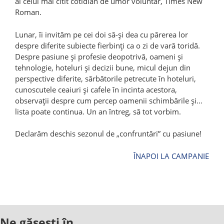
al celui mai citit cotidian de umor voluntar, Times New
Roman.
Lunar, îi invităm pe cei doi să-și dea cu părerea lor
despre diferite subiecte fierbinți ca o zi de vară toridă.
Despre pasiune și profesie deopotrivă, oameni și
tehnologie, hoteluri și decizii bune, micul dejun din
perspective diferite, sărbătorile petrecute în hoteluri,
cunoscutele ceaiuri și cafele în incinta acestora,
observații despre cum percep oamenii schimbările și…
lista poate continua. Un an întreg, să tot vorbim.
Declarăm deschis sezonul de „confruntări” cu pasiune!
ÎNAPOI LA CAMPANIE
Ne găsești în