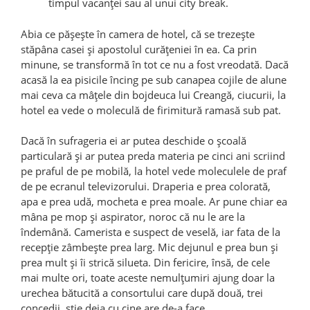
timpul vacanţei sau al unui city break.
Abia ce păşeşte în camera de hotel, că se trezeşte
stăpâna casei şi apostolul curăţeniei în ea. Ca prin
minune, se transformă în tot ce nu a fost vreodată. Dacă
acasă la ea pisicile încing pe sub canapea cojile de alune
mai ceva ca mâţele din bojdeuca lui Creangă, ciucurii, la
hotel ea vede o moleculă de firimitură ramasă sub pat.
Dacă în sufrageria ei ar putea deschide o şcoală
particulară şi ar putea preda materia pe cinci ani scriind
pe praful de pe mobilă, la hotel vede moleculele de praf
de pe ecranul televizorului. Draperia e prea colorată,
apa e prea udă, mocheta e prea moale. Ar pune chiar ea
mâna pe mop şi aspirator, noroc că nu le are la
îndemână. Camerista e suspect de veselă, iar fata de la
recepţie zâmbeşte prea larg. Mic dejunul e prea bun şi
prea mult şi îi strică silueta. Din fericire, însă, de cele
mai multe ori, toate aceste nemulţumiri ajung doar la
urechea bătucită a consortului care după două, trei
concedii, ştie deja cu cine are de-a face.