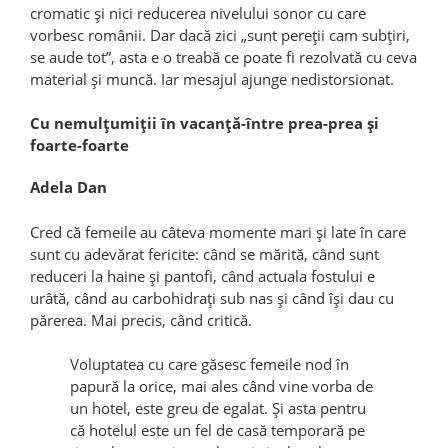
cromatic și nici reducerea nivelului sonor cu care
vorbesc românii. Dar dacă zici „sunt pereții cam subțiri,
se aude tot”, asta e o treabă ce poate fi rezolvată cu ceva
material și muncă. Iar mesajul ajunge nedistorsionat.
Cu nemulţumiţii în vacanţă-între prea-prea şi
foarte-foarte
Adela Dan
Cred că femeile au câteva momente mari şi late în care
sunt cu adevărat fericite: când se mărită, când sunt
reduceri la haine şi pantofi, când actuala fostului e
urâtă, când au carbohidraţi sub nas şi când îşi dau cu
părerea. Mai precis, când critică.
Voluptatea cu care găsesc femeile nod în
papură la orice, mai ales când vine vorba de
un hotel, este greu de egalat. Şi asta pentru
că hotelul este un fel de casă temporară pe