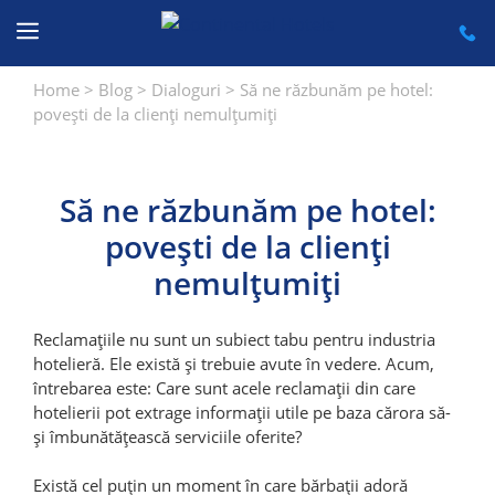
Sari
la
conținut
Home
>
Blog
>
Dialoguri
>
Să ne răzbunăm pe hotel:
povești de la clienți nemulțumiți
Să ne răzbunăm pe hotel:
povești de la clienți
nemulțumiți
Reclamațiile nu sunt un subiect tabu pentru industria
hotelieră. Ele există și trebuie avute în vedere. Acum,
întrebarea este: Care sunt acele reclamații din care
hotelierii pot extrage informații utile pe baza cărora să-
și îmbunătățească serviciile oferite?
Există cel puțin un moment în care bărbații adoră