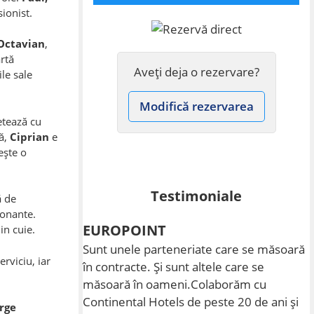
ionist.
Octavian
,
rtă
Aveți deja o rezervare?
le sale
Modifică rezervarea
tează cu
ă,
Ciprian
e
ște o
Testimoniale
ă de
ionante.
EUROPOINT
in cuie.
Sunt unele parteneriate care se măsoară
erviciu, iar
în contracte. Și sunt altele care se
măsoară în oameni.Colaborăm cu
Continental Hotels de peste 20 de ani și
rge