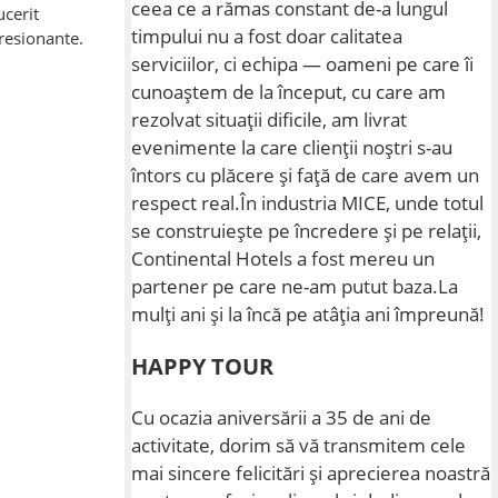
ceea ce a rămas constant de-a lungul
ucerit
timpului nu a fost doar calitatea
presionante.
serviciilor, ci echipa — oameni pe care îi
cunoaștem de la început, cu care am
rezolvat situații dificile, am livrat
evenimente la care clienții noștri s-au
întors cu plăcere și față de care avem un
respect real.În industria MICE, unde totul
se construiește pe încredere și pe relații,
Continental Hotels a fost mereu un
partener pe care ne-am putut baza.La
mulți ani și la încă pe atâția ani împreună!
HAPPY TOUR
Cu ocazia aniversării a 35 de ani de
activitate, dorim să vă transmitem cele
mai sincere felicitări și aprecierea noastră