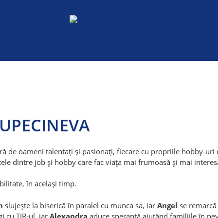
IUPECINEVA
 de oameni talentați și pasionați, fiecare cu propriile hobby-uri c
stele dintre job și hobby care fac viața mai frumoasă și mai interes
litate, în același timp.
n
slujește la biserică în paralel cu munca sa, iar
Angel
se remarcă 
i cu TIR-ul, iar
Alexandra
aduce speranță ajutând familiile în ne