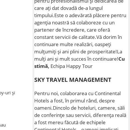
pentru profesionalismul și dedicarea de
care ați dat dovadă de-a lungul
timpului.Este o adevărată plăcere pentru
agenția noastră să colaboreze cu un
partener de încredere, care oferă
constant servicii de calitate.Vă dorim în
continuare multe realizări, oaspeți
mulțumiți și ani plini de prosperitate!La
mulți ani și mult succes în continuare!
Cu
stimă,
Echipa Happy Tour
SKY TRAVEL MANAGEMENT
y-uri și
Pentru noi, colaborarea cu Continental
Hotels a fost, în primul rând, despre
oameni.Dincolo de hoteluri, camere, săli
de conferințe sau servicii, diferența reală
a fost mereu făcută de echipele
 sau
Continental Hotels – oameni implicați,