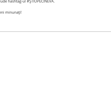
nclude hashtag-ul #ȘTIUPECINEVA.
eni minunați!