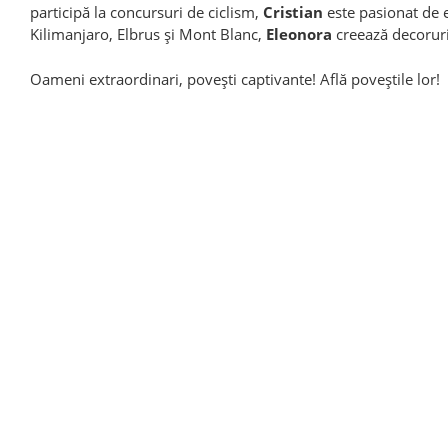
participă la concursuri de ciclism,
Cristian
este pasionat de 
Kilimanjaro, Elbrus și Mont Blanc,
Eleonora
creează decorur
Oameni extraordinari, povești captivante! Află poveștile lor!