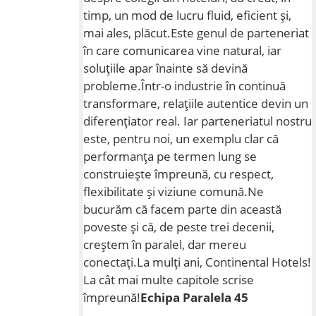
timp, un mod de lucru fluid, eficient și,
mai ales, plăcut.Este genul de parteneriat
în care comunicarea vine natural, iar
soluțiile apar înainte să devină
probleme.Într-o industrie în continuă
transformare, relațiile autentice devin un
diferențiator real. Iar parteneriatul nostru
este, pentru noi, un exemplu clar că
performanța pe termen lung se
construiește împreună, cu respect,
flexibilitate și viziune comună.Ne
bucurăm că facem parte din această
poveste și că, de peste trei decenii,
creștem în paralel, dar mereu
conectați.La mulți ani, Continental Hotels!
La cât mai multe capitole scrise
împreună!
Echipa Paralela 45