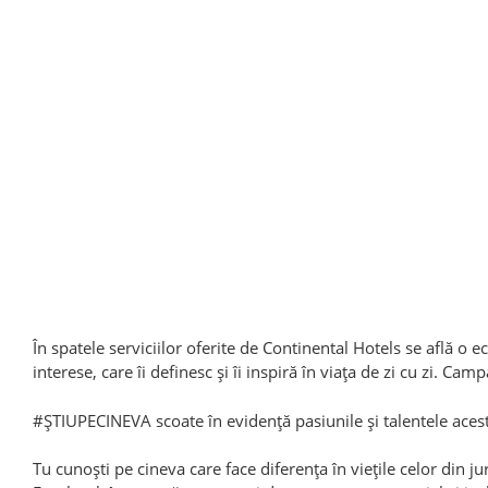
În spatele serviciilor oferite de Continental Hotels se află o 
interese, care îi definesc și îi inspiră în viața de zi cu zi. Cam
#ȘTIUPECINEVA scoate în evidență pasiunile și talentele acesto
Tu cunoști pe cineva care face diferența în viețile celor din 