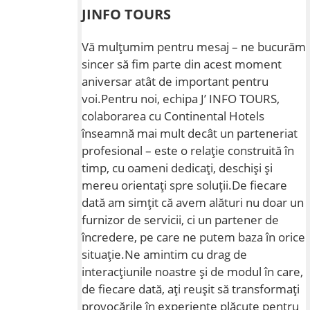
JINFO TOURS
Vă mulțumim pentru mesaj – ne bucurăm
sincer să fim parte din acest moment
aniversar atât de important pentru
voi.Pentru noi, echipa J’ INFO TOURS,
colaborarea cu Continental Hotels
înseamnă mai mult decât un parteneriat
profesional – este o relație construită în
timp, cu oameni dedicați, deschiși și
mereu orientați spre soluții.De fiecare
dată am simțit că avem alături nu doar un
furnizor de servicii, ci un partener de
încredere, pe care ne putem baza în orice
situație.Ne amintim cu drag de
interacțiunile noastre și de modul în care,
de fiecare dată, ați reușit să transformați
provocările în experiențe plăcute pentru