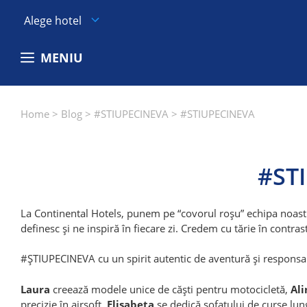
Sari
Alege hotel
la
conținut
MENIU
Home
>
Blog
>
#STIUPECINEVA
>
#STIUPECINEVA
#ST
La Continental Hotels, punem pe “covorul roșu” echipa noastră
definesc și ne inspiră în fiecare zi. Credem cu tărie în contra
#ȘTIUPECINEVA cu un spirit autentic de aventură și responsabi
Laura
creează modele unice de căști pentru motocicletă,
Ali
precizie în airsoft.
Elisabeta
se dedică șofatului de curse lung