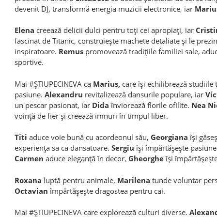
devenit DJ, transformă energia muzicii electronice, iar
Mariu
Elena
creează delicii dulci pentru toți cei apropiați, iar
Cristi
fascinat de Titanic, construiește machete detaliate și le prez
inspiratoare.
Remus
promovează tradițiile familiei sale, aduc
sportive.
Mai #ȘTIUPECINEVA ca
Marius,
care își echilibrează studiile
pasiune.
Alexandru
revitalizează dansurile populare, iar
Vic
un pescar pasionat, iar
Dida
înviorează florile ofilite.
Nea Ni
voință de fier și creează imnuri în timpul liber.
Titi
aduce voie bună cu acordeonul său,
Georgiana
își găseș
experiența sa ca dansatoare.
Sergiu
își împărtășește pasiune
Carmen
aduce eleganță în decor,
Gheorghe
își împărtășește
Roxana
luptă pentru animale,
Marilena
tunde voluntar perso
Octavian
împărtășește dragostea pentru cai.
Mai #ȘTIUPECINEVA care explorează culturi diverse.
Alexan