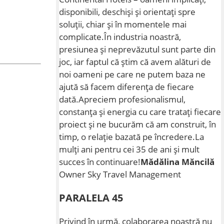
disponibili, deschiși și orientați spre
soluții, chiar și în momentele mai
complicate.În industria noastră,
presiunea și neprevăzutul sunt parte din
joc, iar faptul că știm că avem alături de
noi oameni pe care ne putem baza ne
ajută să facem diferența de fiecare
dată.Apreciem profesionalismul,
constanța și energia cu care tratați fiecare
proiect și ne bucurăm că am construit, în
timp, o relație bazată pe încredere.La
mulți ani pentru cei 35 de ani și mult
succes în continuare!
Mădălina Măncilă
Owner Sky Travel Management
PARALELA 45
Privind în urmă, colaborarea noastră nu