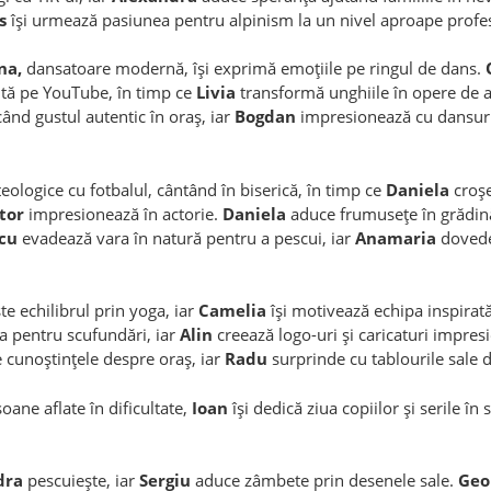
s
își urmează pasiunea pentru alpinism la un nivel aproape profes
na,
dansatoare modernă, își exprimă emoțiile pe ringul de dans.
intă pe YouTube, în timp ce
Livia
transformă unghiile în opere de a
ând gustul autentic în oraș, iar
Bogdan
impresionează cu dansuri
 teologice cu fotbalul, cântând în biserică, în timp ce
Daniela
croșe
tor
impresionează în actorie.
Daniela
aduce frumusețe în grădin
cu
evadează vara în natură pentru a pescui, iar
Anamaria
dovede
te echilibrul prin yoga, iar
Camelia
își motivează echipa inspirat
a pentru scufundări, iar
Alin
creează logo-uri și caricaturi impres
 cunoștințele despre oraș, iar
Radu
surprinde cu tablourile sale d
ane aflate în dificultate,
Ioan
își dedică ziua copiilor și serile în s
dra
pescuiește, iar
Sergiu
aduce zâmbete prin desenele sale.
Geo