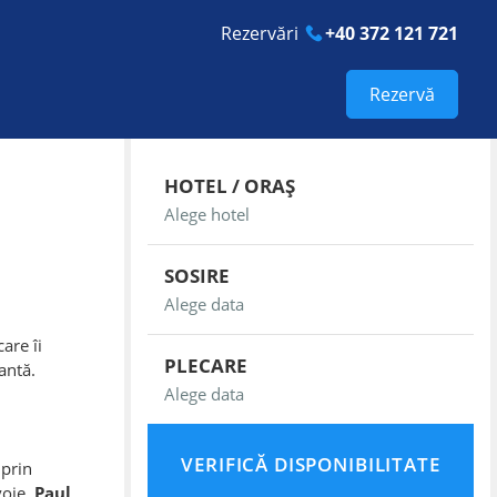
Rezervări
+40 372 121 721
Rezervă
HOTEL / ORAȘ
SOSIRE
are îi
PLECARE
antă.
prin
voie.
Paul,