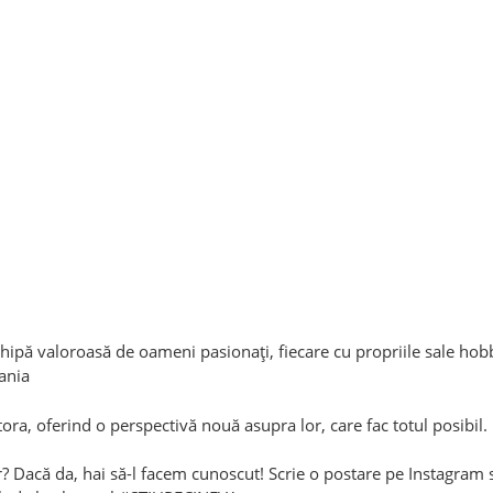
echipă valoroasă de oameni pasionați, fiecare cu propriile sale hobb
pania
ra, oferind o perspectivă nouă asupra lor, care fac totul posibil.
jur? Dacă da, hai să-l facem cunoscut! Scrie o postare pe Instagram