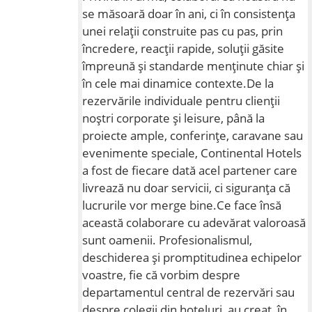
se măsoară doar în ani, ci în consistența
unei relații construite pas cu pas, prin
încredere, reacții rapide, soluții găsite
împreună și standarde menținute chiar și
în cele mai dinamice contexte.De la
rezervările individuale pentru clienții
noștri corporate și leisure, până la
proiecte ample, conferințe, caravane sau
evenimente speciale, Continental Hotels
a fost de fiecare dată acel partener care
livrează nu doar servicii, ci siguranța că
lucrurile vor merge bine.Ce face însă
această colaborare cu adevărat valoroasă
sunt oamenii. Profesionalismul,
deschiderea și promptitudinea echipelor
voastre, fie că vorbim despre
departamentul central de rezervări sau
despre colegii din hoteluri, au creat, în