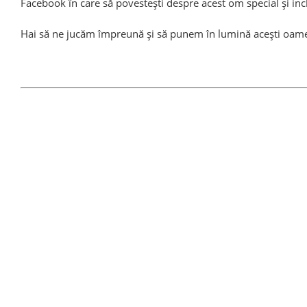
Facebook în care să povestești despre acest om special și i
Hai să ne jucăm împreună și să punem în lumină acești oam