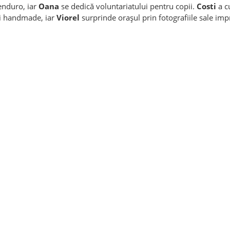
enduro, iar
Oana
se dedică voluntariatului pentru copii.
Costi
a c
i handmade, iar
Viorel
surprinde orașul prin fotografiile sale im